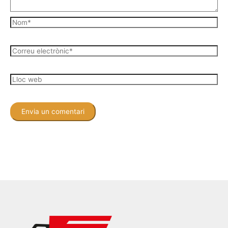
Nom*
Correu
electrònic*
Lloc
web