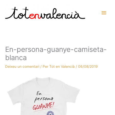
Vés
al
Men
contingut
prin
princ
En-persona-guanye-camiseta-
blanca
Deixeu un comentari
/ Per
Tot en Valencià
/
06/08/2019