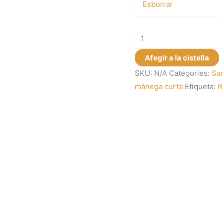
Esborrar
quantitat
de
Afegir a la cistella
Samarreta
SKU:
N/A
Categories:
Sa
de
mànega curta
Etiqueta:
R
mànega
curta
En
persona
guanye