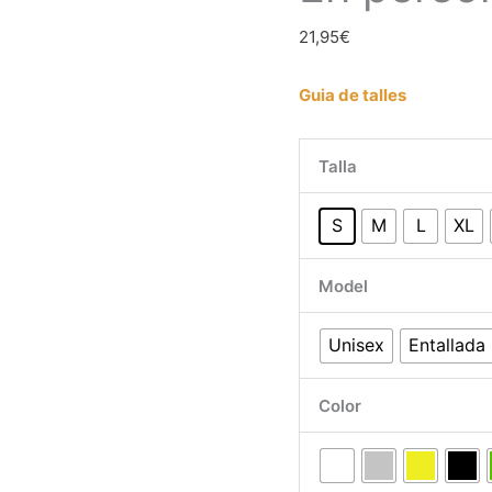
21,95
€
Guia de talles
Talla
S
M
L
XL
Model
Unisex
Entallada
Color