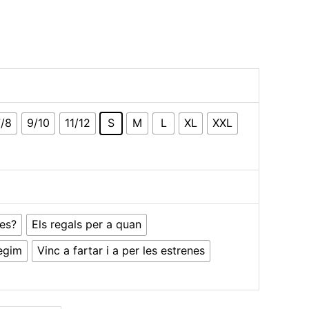
7/8
9/10
11/12
S
M
L
XL
XXL
es?
Els regals per a quan
règim
Vinc a fartar i a per les estrenes