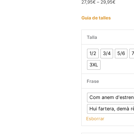
Interval
27,95
€
–
29,95
€
de
preus:
Guia de talles
27,95€
a
Talla
29,95€
1/2
3/4
5/6
3XL
Frase
Com anem d'estren
Hui fartera, demà 
Esborrar