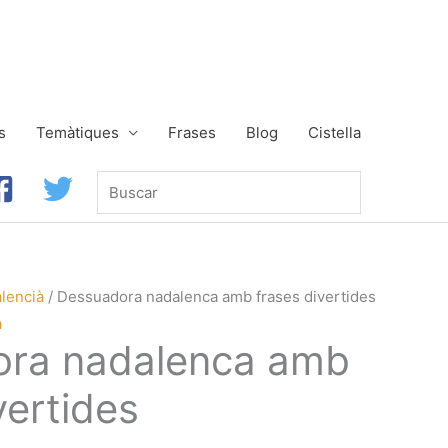
s
Temàtiques
Frases
Blog
Cistella
Buscar
lencià
/ Dessuadora nadalenca amb frases divertides
à
ra nadalenca amb
vertides