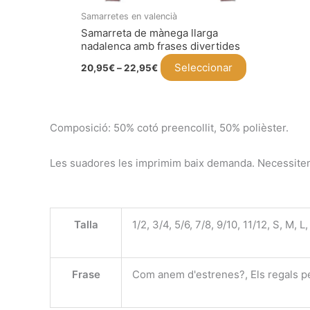
Samarretes en valencià
Samarreta de mànega llarga
nadalenca amb frases divertides
Interval
Aquest
Seleccionar
20,95
€
–
22,95
€
de
producte
preus:
20,95€
té
a
22,95€
diverses
Composició: 50% cotó preencollit, 50% polièster.
variants.
Les
Les suadores les imprimim baix demanda. Necessitem e
opcions
es
poden
Talla
1/2, 3/4, 5/6, 7/8, 9/10, 11/12, S, M, 
triar
a
la
Frase
Com anem d'estrenes?, Els regals per
pàgina
del