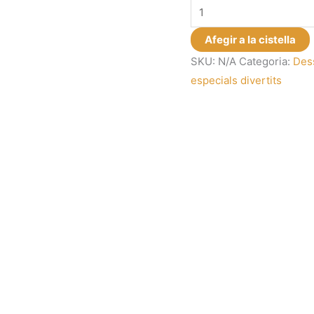
quantitat
de
Afegir a la cistella
Dessuadora
SKU:
N/A
Categoria:
Des
nadalenca
especials divertits
amb
frases
divertides