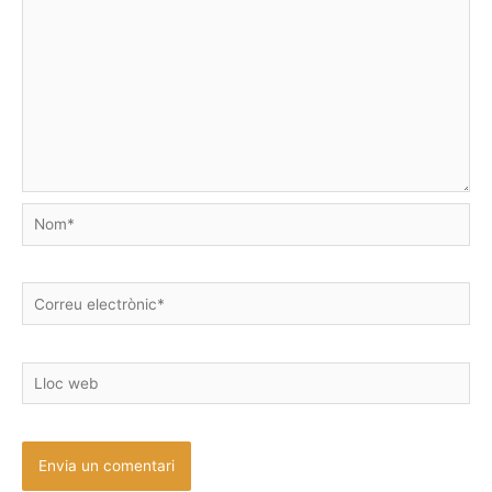
Nom*
Correu
electrònic*
Lloc
web