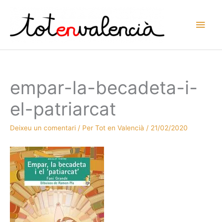
Vés
al
Men
contingut
prin
princ
empar-la-becadeta-i-
el-patriarcat
Deixeu un comentari
/ Per
Tot en Valencià
/
21/02/2020