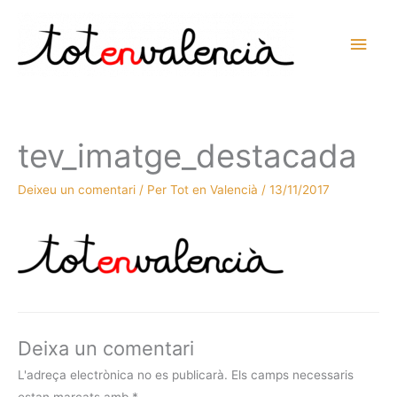
Vés
al
Men
contingut
prin
princ
tev_imatge_destacada
Deixeu un comentari
/ Per
Tot en Valencià
/
13/11/2017
Deixa un comentari
L'adreça electrònica no es publicarà.
Els camps necessaris