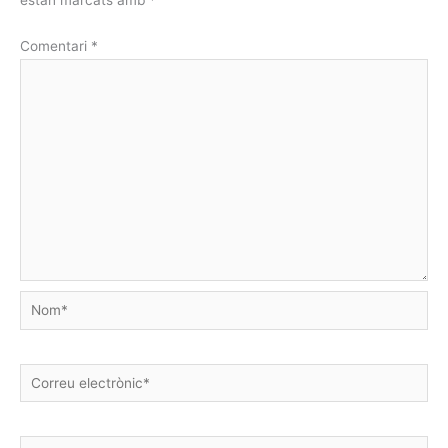
estan marcats amb
*
Comentari
*
Nom*
Correu
electrònic*
Lloc