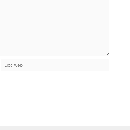
Lloc
web