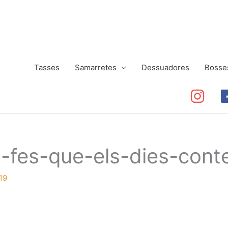
Tasses
Samarretes
Dessuadores
Bosse
,-fes-que-els-dies-cont
19