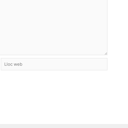
Lloc
web