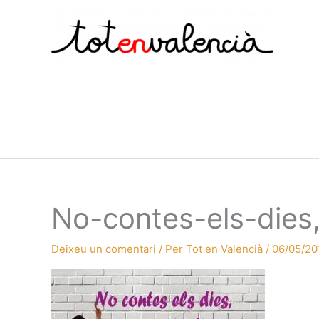
Vés
al
contingut
No-contes-els-dies
Deixeu un comentari
/ Per
Tot en Valencià
/
06/05/20