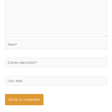
Nom*
Correu
electrònic*
Lloc
web