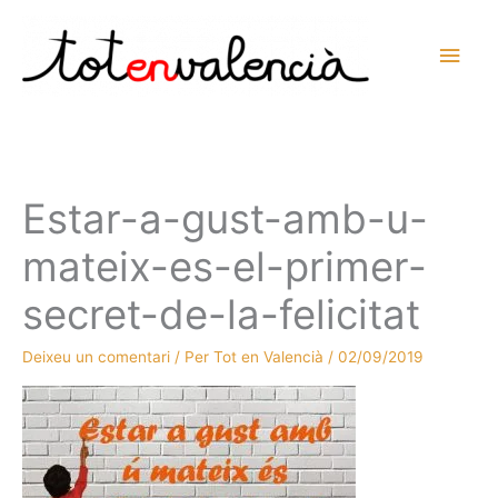
Vés
al
Men
contingut
prin
princ
Estar-a-gust-amb-u-
mateix-es-el-primer-
secret-de-la-felicitat
Deixeu un comentari
/ Per
Tot en Valencià
/
02/09/2019