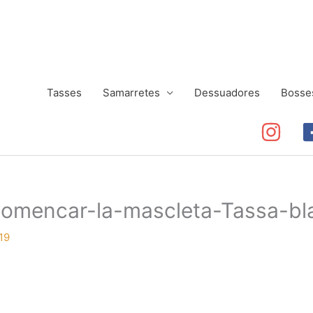
Tasses
Samarretes
Dessuadores
Bosse
comencar-la-mascleta-Tassa-bl
19