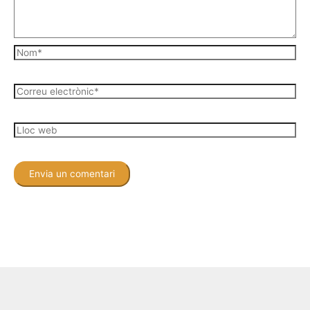
Nom*
Correu
electrònic*
Lloc
web