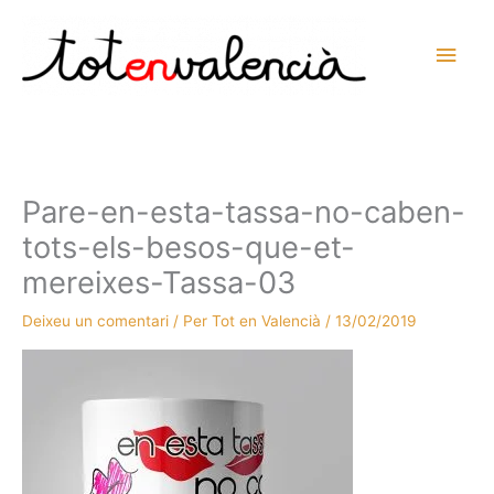
Vés
al
Men
contingut
prin
princ
Pare-en-esta-tassa-no-caben-
tots-els-besos-que-et-
mereixes-Tassa-03
Deixeu un comentari
/ Per
Tot en Valencià
/
13/02/2019