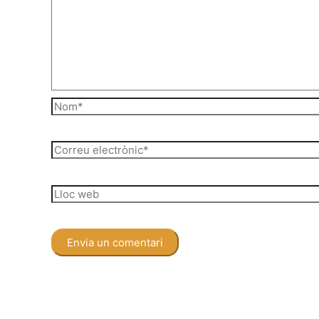
Nom*
Correu
electrònic*
Lloc
web