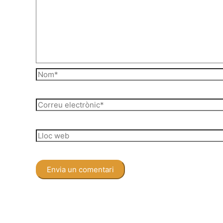
Nom*
Correu
electrònic*
Lloc
web