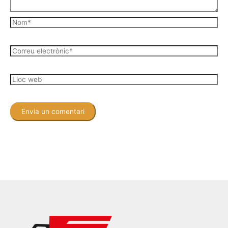
Nom*
Correu
electrònic*
Lloc
web