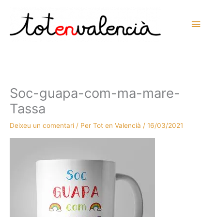
Vés
al
Men
contingut
prin
princ
Soc-guapa-com-ma-mare-
Tassa
Deixeu un comentari
/ Per
Tot en Valencià
/
16/03/2021