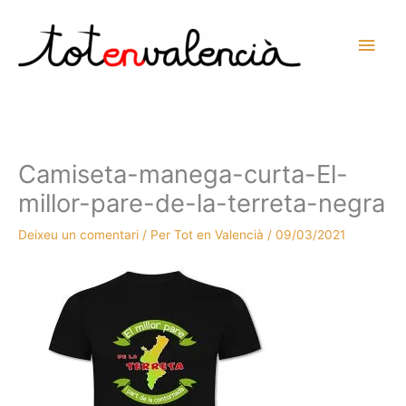
Vés
al
Men
contingut
prin
princ
Camiseta-manega-curta-El-
millor-pare-de-la-terreta-negra
Deixeu un comentari
/ Per
Tot en Valencià
/
09/03/2021