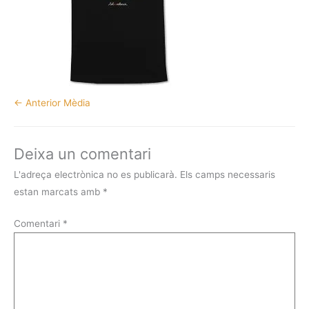
←
Anterior Mèdia
Deixa un comentari
L'adreça electrònica no es publicarà.
Els camps necessaris
estan marcats amb
*
Comentari
*