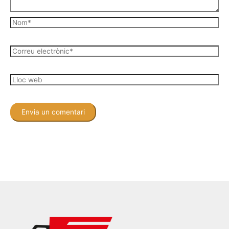
Nom*
Correu
electrònic*
Lloc
web