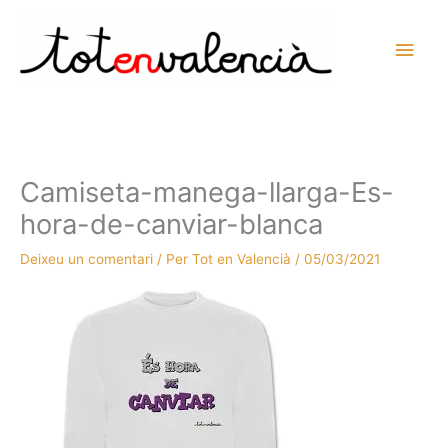
Vés
al
Men
contingut
prin
princ
Camiseta-manega-llarga-Es-
hora-de-canviar-blanca
Deixeu un comentari
/ Per
Tot en Valencià
/
05/03/2021