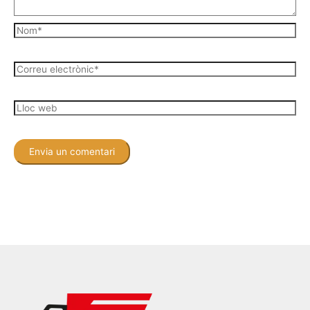
Nom*
Correu
electrònic*
Lloc
web