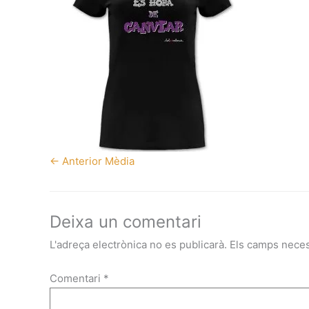
←
Anterior Mèdia
Deixa un comentari
L'adreça electrònica no es publicarà.
Els camps nece
Comentari
*