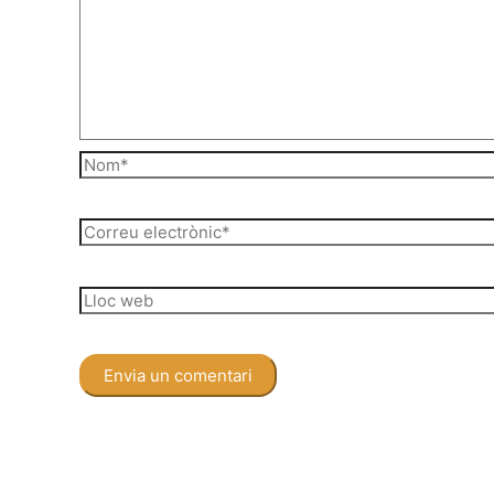
Nom*
Correu
electrònic*
Lloc
web