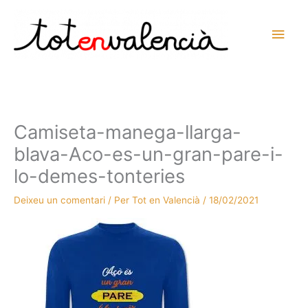
Vés
al
Men
contingut
prin
princ
Camiseta-manega-llarga-
blava-Aco-es-un-gran-pare-i-
lo-demes-tonteries
Deixeu un comentari
/ Per
Tot en Valencià
/
18/02/2021