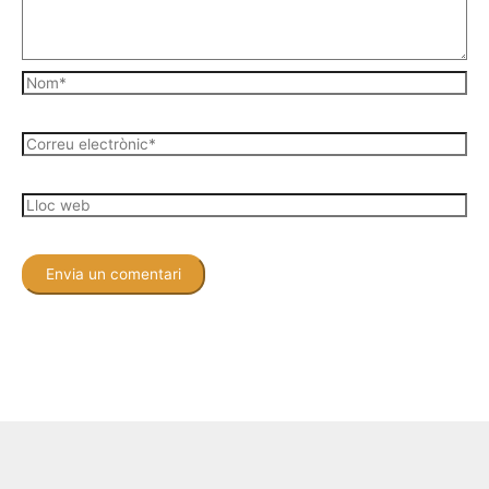
Nom*
Correu
electrònic*
Lloc
web