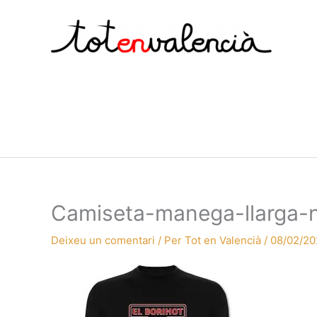
Vés
al
contingut
Camiseta-manega-llarga-n
Deixeu un comentari
/ Per
Tot en Valencià
/
08/02/20