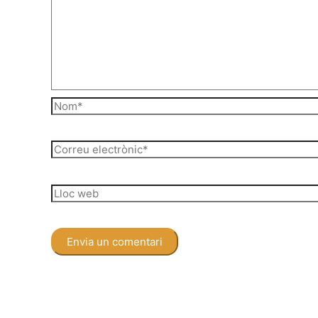
Nom*
Correu
electrònic*
Lloc
web