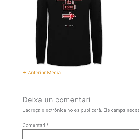
←
Anterior Mèdia
Deixa un comentari
L'adreça electrònica no es publicarà.
Els camps nece
Comentari
*