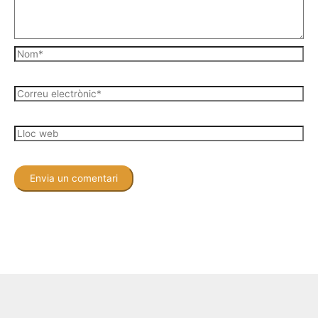
Nom*
Correu
electrònic*
Lloc
web