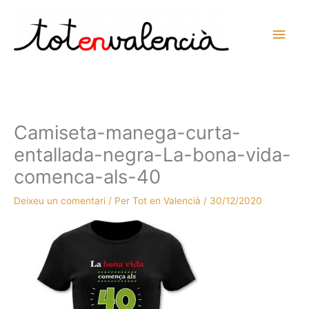
Vés
al
Men
contingut
prin
princ
Camiseta-manega-curta-
entallada-negra-La-bona-vida-
comenca-als-40
Deixeu un comentari
/ Per
Tot en Valencià
/
30/12/2020