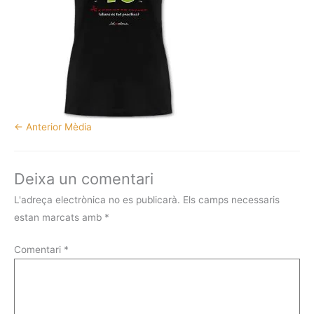
←
Anterior Mèdia
Deixa un comentari
L'adreça electrònica no es publicarà.
Els camps necessaris
estan marcats amb
*
Comentari
*