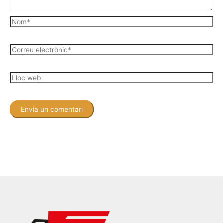
Nom*
Correu
electrònic*
Lloc
web