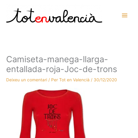
Vés
al
Men
contingut
prin
princ
Camiseta-manega-llarga-
entallada-roja-Joc-de-trons
Deixeu un comentari
/ Per
Tot en Valencià
/
30/12/2020