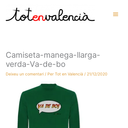
Vés
al
Men
contingut
prin
princ
Camiseta-manega-llarga-
verda-Va-de-bo
Deixeu un comentari
/ Per
Tot en Valencià
/
21/12/2020