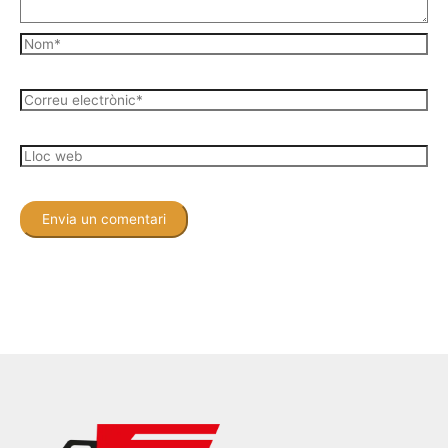
Nom*
Correu
electrònic*
Lloc
web