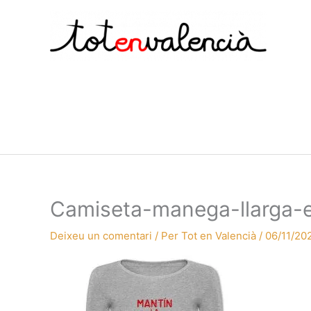
Vés
al
contingut
Camiseta-manega-llarga-en
Deixeu un comentari
/ Per
Tot en Valencià
/
06/11/20