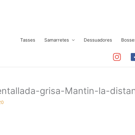
Tasses
Samarretes
Dessuadores
Bosse
tallada-grisa-Mantin-la-dista
20