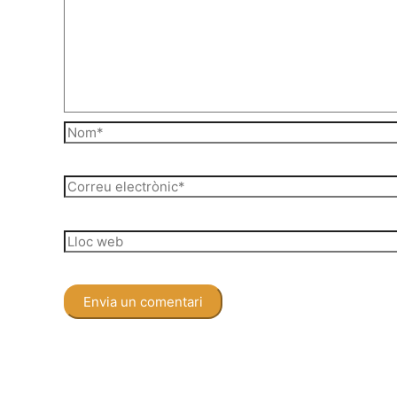
Nom*
Correu
electrònic*
Lloc
web