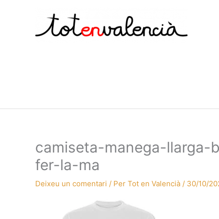
Vés
al
contingut
camiseta-manega-llarga-b
fer-la-ma
Deixeu un comentari
/ Per
Tot en Valencià
/
30/10/20