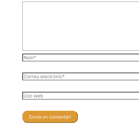
Nom*
Correu
electrònic*
Lloc
web