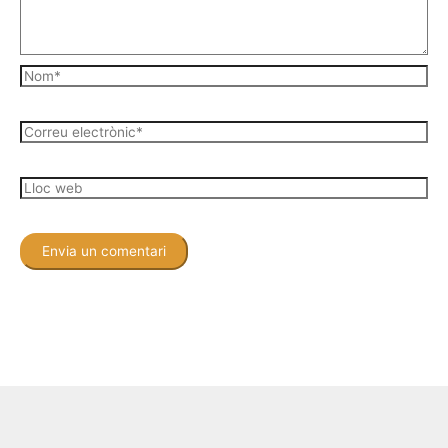
Nom*
Correu
electrònic*
Lloc
web