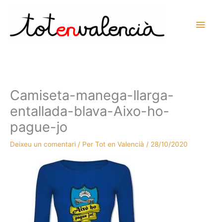
Vés
al
Men
contingut
prin
princ
Camiseta-manega-llarga-
entallada-blava-Aixo-ho-
pague-jo
Deixeu un comentari
/ Per
Tot en Valencià
/
28/10/2020