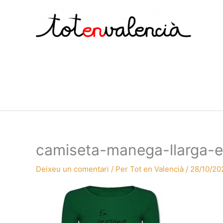
Vés
al
contingut
camiseta-manega-llarga-e
Deixeu un comentari
/ Per
Tot en Valencià
/
28/10/20