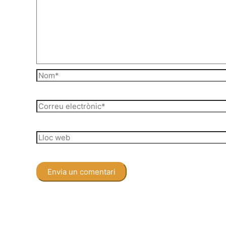
Nom*
Correu
electrònic*
Lloc
web