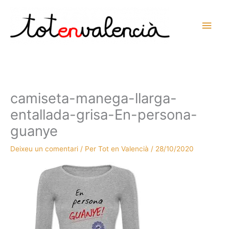
Vés
al
Men
contingut
prin
princ
camiseta-manega-llarga-
entallada-grisa-En-persona-
guanye
Deixeu un comentari
/ Per
Tot en Valencià
/
28/10/2020