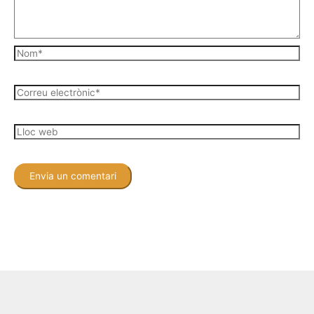
Nom*
Correu
electrònic*
Lloc
web