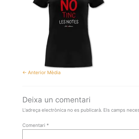
←
Anterior Mèdia
Deixa un comentari
L'adreça electrònica no es publicarà.
Els camps nece
Comentari
*