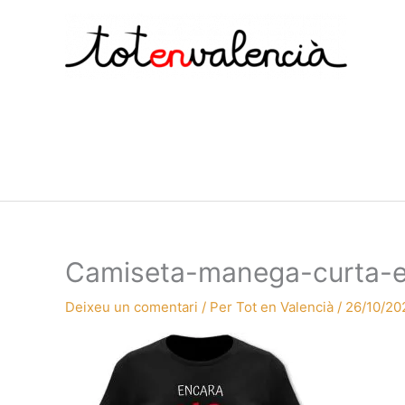
Vés
al
contingut
Camiseta-manega-curta-en
Deixeu un comentari
/ Per
Tot en Valencià
/
26/10/20