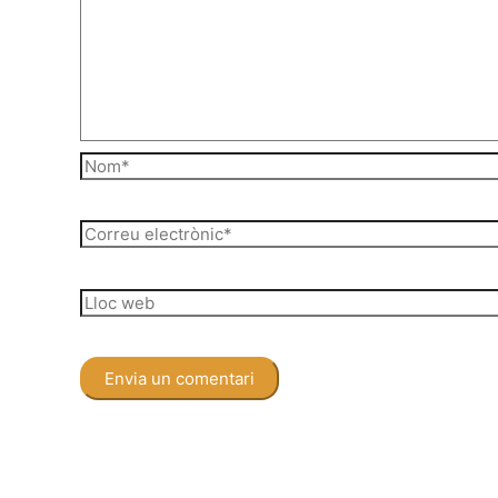
Nom*
Correu
electrònic*
Lloc
web