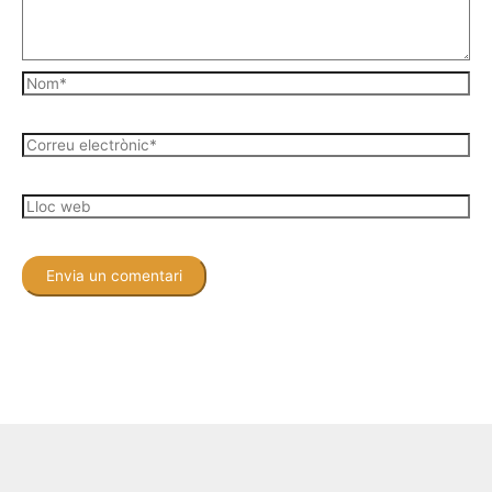
Nom*
Correu
electrònic*
Lloc
web