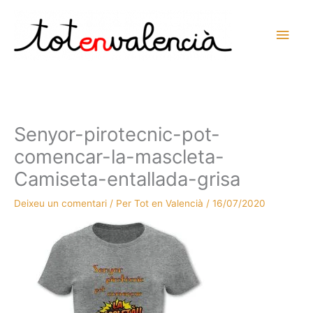
Vés
al
Men
contingut
prin
princ
Senyor-pirotecnic-pot-
comencar-la-mascleta-
Camiseta-entallada-grisa
Deixeu un comentari
/ Per
Tot en Valencià
/
16/07/2020