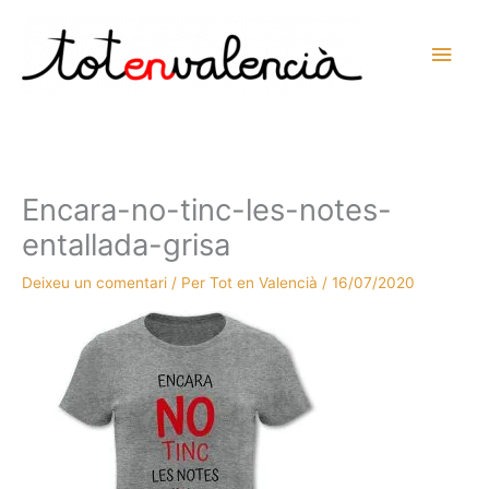
Vés
al
Men
contingut
prin
princ
Encara-no-tinc-les-notes-
entallada-grisa
Deixeu un comentari
/ Per
Tot en Valencià
/
16/07/2020