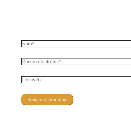
Nom*
Correu
electrònic*
Lloc
web