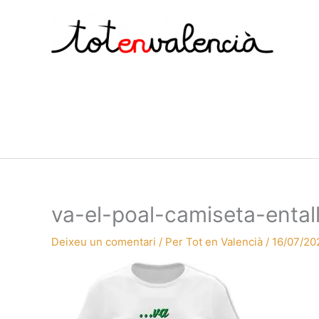
Vés
al
contingut
va-el-poal-camiseta-ental
Deixeu un comentari
/ Per
Tot en Valencià
/
16/07/20