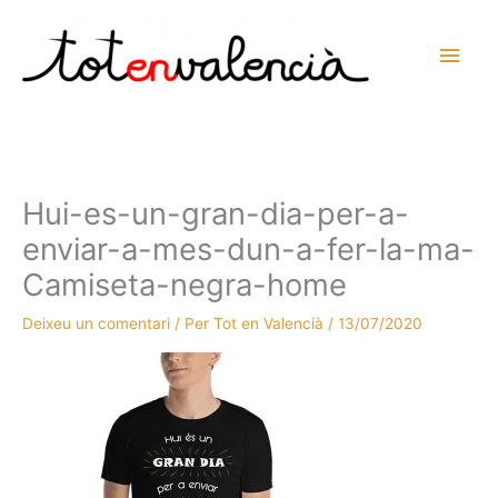
Vés
al
Men
contingut
prin
princ
Hui-es-un-gran-dia-per-a-
enviar-a-mes-dun-a-fer-la-ma-
Camiseta-negra-home
Deixeu un comentari
/ Per
Tot en Valencià
/
13/07/2020