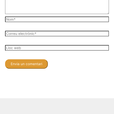
Nom*
Correu
electrònic*
Lloc
web