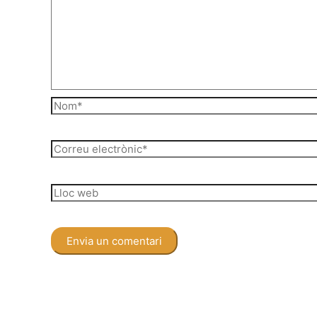
Nom*
Correu
electrònic*
Lloc
web