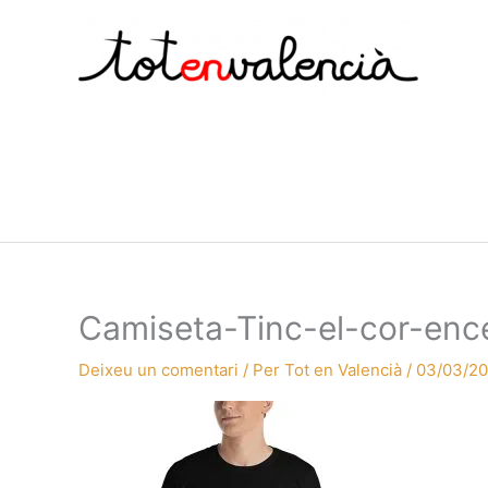
Vés
al
contingut
Camiseta-Tinc-el-cor-en
Deixeu un comentari
/ Per
Tot en Valencià
/
03/03/2