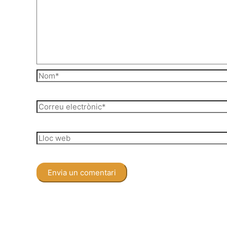
Nom*
Correu
electrònic*
Lloc
web