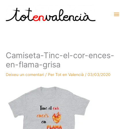
Vés
al
Men
contingut
prin
princ
Camiseta-Tinc-el-cor-ences-
en-flama-grisa
Deixeu un comentari
/ Per
Tot en Valencià
/
03/03/2020