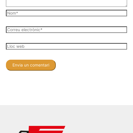
Nom*
Correu
electrònic*
Lloc
web