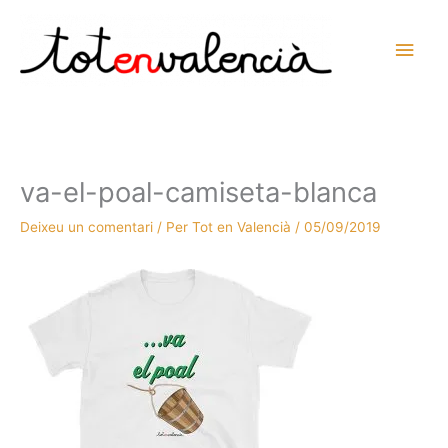
Vés
al
Men
contingut
prin
princ
va-el-poal-camiseta-blanca
Deixeu un comentari
/ Per
Tot en Valencià
/
05/09/2019