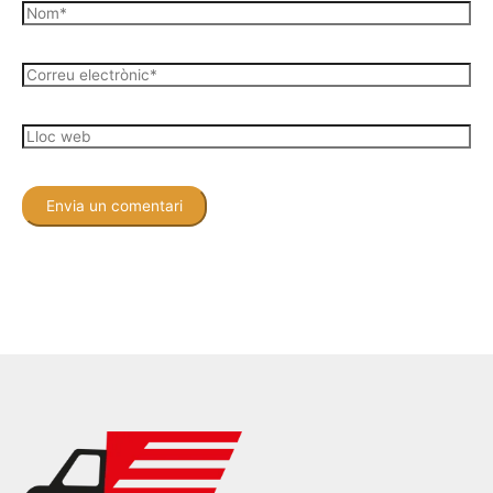
Nom*
Correu
electrònic*
Lloc
web