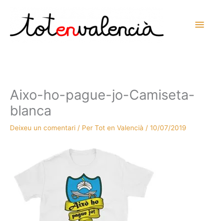
Vés
al
Men
contingut
prin
princ
Aixo-ho-pague-jo-Camiseta-
blanca
Deixeu un comentari
/ Per
Tot en Valencià
/
10/07/2019