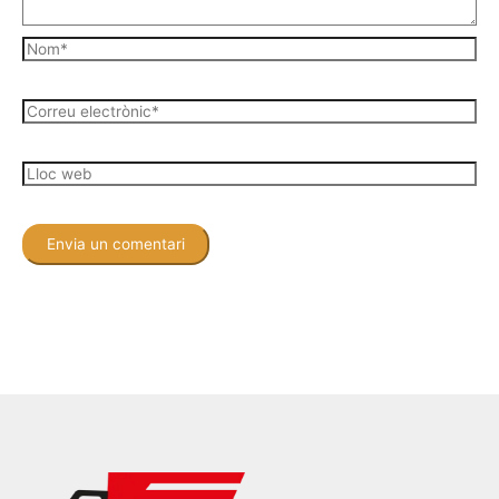
Nom*
Correu
electrònic*
Lloc
web