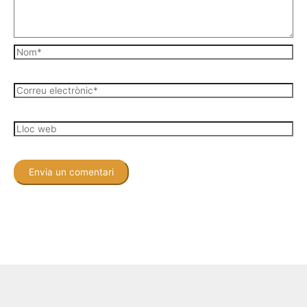
Nom*
Correu
electrònic*
Lloc
web