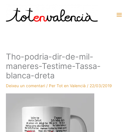
Vés
al
Men
contingut
prin
princ
Tho-podria-dir-de-mil-
maneres-Testime-Tassa-
blanca-dreta
Deixeu un comentari
/ Per
Tot en Valencià
/
22/03/2019