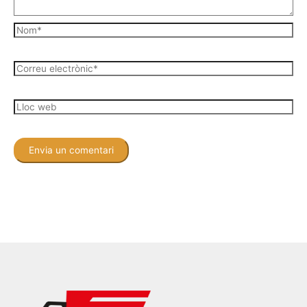
Nom*
Correu
electrònic*
Lloc
web