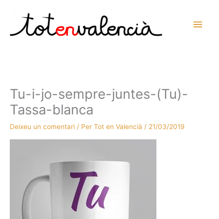
Vés
al
Men
contingut
prin
princ
Tu-i-jo-sempre-juntes-(Tu)-
Tassa-blanca
Deixeu un comentari
/ Per
Tot en Valencià
/
21/03/2019