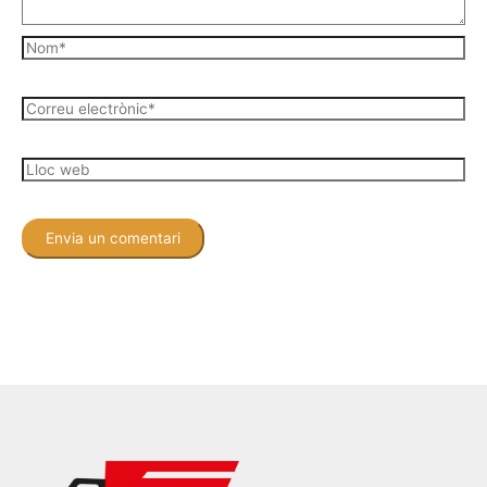
Nom*
Correu
electrònic*
Lloc
web