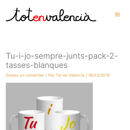
Vés
al
Men
contingut
prin
princ
Tu-i-jo-sempre-junts-pack-2-
tasses-blanques
Deixeu un comentari
/ Per
Tot en Valencià
/
18/03/2019