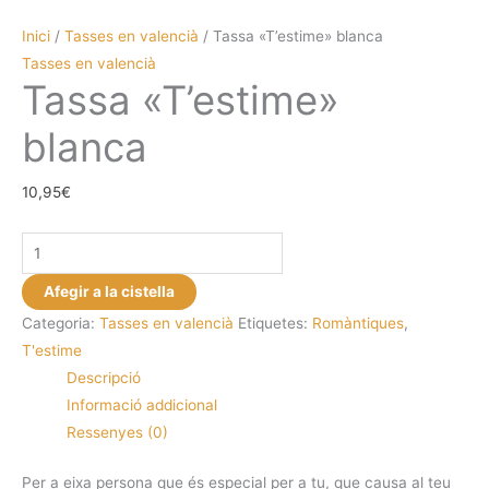
Inici
/
Tasses en valencià
/ Tassa «T’estime» blanca
Tasses en valencià
Tassa «T’estime»
blanca
10,95
€
quantitat
de
Afegir a la cistella
Tassa
Categoria:
Tasses en valencià
Etiquetes:
Romàntiques
,
"T'estime"
T'estime
blanca
Descripció
Informació addicional
Ressenyes (0)
Per a eixa persona que és especial per a tu, que causa al teu