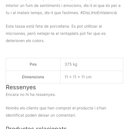
interior un fum de sentiments i emocions, dis-li el que és per a
tu i al mateix temps, dis-li que l’estimes. #DisLiHoEnValencià
Esta tassa està feta de porcellana. Es pot utilitzar al
microones, però netejar-la al rentaplats pot fer que es
deterioren els colors.
Pes
375 kg
Dimensions
11 × 11 × 11 cm
Ressenyes
Encara no hi ha ressenyes.
Només els clients que han comprat el producte i s'han
identificat poden deixar un comentari.
Productes relacionats