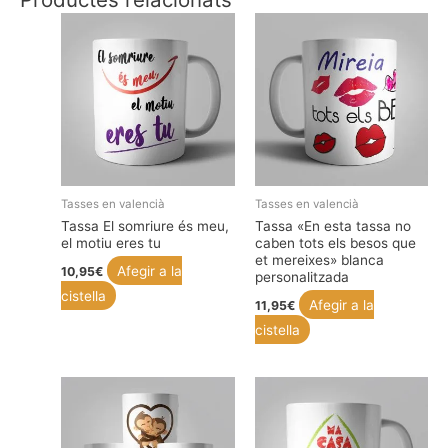
Tasses en valencià
Tasses en valencià
Tassa El somriure és meu,
Tassa «En esta tassa no
el motiu eres tu
caben tots els besos que
et mereixes» blanca
Afegir a la
10,95
€
personalitzada
cistella
Afegir a la
11,95
€
cistella