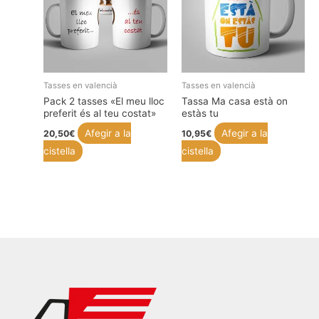
Tasses en valencià
Tasses en valencià
Pack 2 tasses «El meu lloc
Tassa Ma casa està on
preferit és al teu costat»
estàs tu
Afegir a la
Afegir a la
20,50
€
10,95
€
cistella
cistella