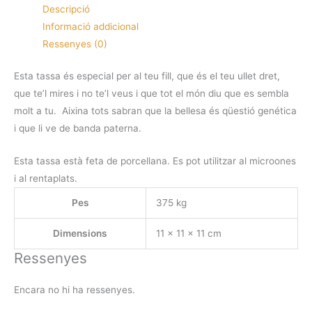
Descripció
guapo
Informació addicional
com
Ressenyes (0)
mon
pare"
Esta tassa és especial per al teu fill, que és el teu ullet dret,
blanca
que te’l mires i no te’l veus i que tot el món diu que es sembla
molt a tu. Aixina tots sabran que la bellesa és qüestió genética
i que li ve de banda paterna.
Esta tassa està feta de porcellana. Es pot utilitzar al microones
i al rentaplats.
Pes
375 kg
Dimensions
11 × 11 × 11 cm
Ressenyes
Encara no hi ha ressenyes.