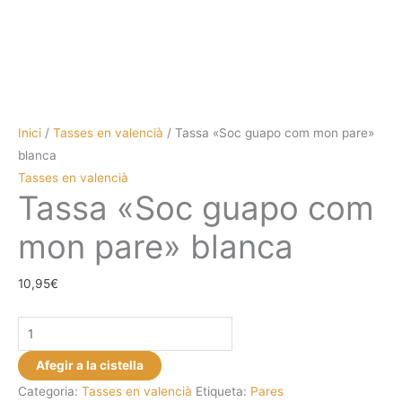
Inici
/
Tasses en valencià
/ Tassa «Soc guapo com mon pare»
blanca
Tasses en valencià
Tassa «Soc guapo com
mon pare» blanca
10,95
€
quantitat
de
Afegir a la cistella
Tassa
Categoria:
Tasses en valencià
Etiqueta:
Pares
"Soc