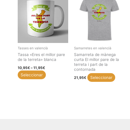
diverses
diverse
variants.
variants
Les
Les
opcions
opcions
es
es
poden
poden
triar
triar
Tasses en valencià
Samarretes en valencià
a
a
Tassa «Eres el millor pare
Samarreta de mànega
la
la
de la terreta» blanca
curta El millor pare de la
terreta i part de la
pàgina
pàgina
Interval
10,95
€
–
11,95
€
contornada
de
del
del
Aquest
Seleccionar
preus:
Aquest
Seleccionar
21,95
€
10,95€
producte
product
producte
product
a
té
11,95€
té
diverses
diverse
variants.
variants
Les
Les
opcions
opcions
es
es