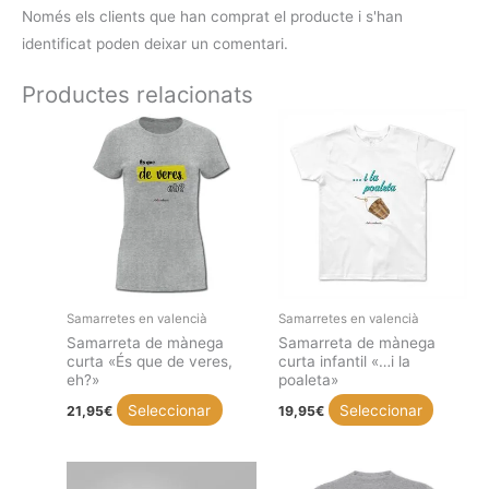
Només els clients que han comprat el producte i s'han
identificat poden deixar un comentari.
Productes relacionats
Samarretes en valencià
Samarretes en valencià
Samarreta de mànega
Samarreta de mànega
curta «És que de veres,
curta infantil «…i la
eh?»
poaleta»
Aquest
Aquest
Seleccionar
Seleccionar
21,95
€
19,95
€
producte
product
té
té