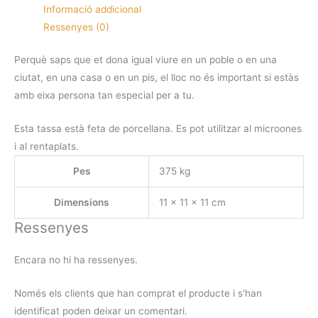
Informació addicional
està
Ressenyes (0)
on
estàs
Perquè saps que et dona igual viure en un poble o en una
tu
ciutat, en una casa o en un pis, el lloc no és important si estàs
amb eixa persona tan especial per a tu.
Esta tassa està feta de porcellana. Es pot utilitzar al microones
i al rentaplats.
Pes
375 kg
Dimensions
11 × 11 × 11 cm
Ressenyes
Encara no hi ha ressenyes.
Només els clients que han comprat el producte i s'han
identificat poden deixar un comentari.