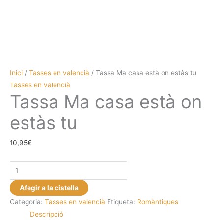
Inici
/
Tasses en valencià
/ Tassa Ma casa està on estàs tu
Tasses en valencià
Tassa Ma casa està on
estàs tu
10,95
€
quantitat
de
Afegir a la cistella
Tassa
Categoria:
Tasses en valencià
Etiqueta:
Romàntiques
Ma
Descripció
casa