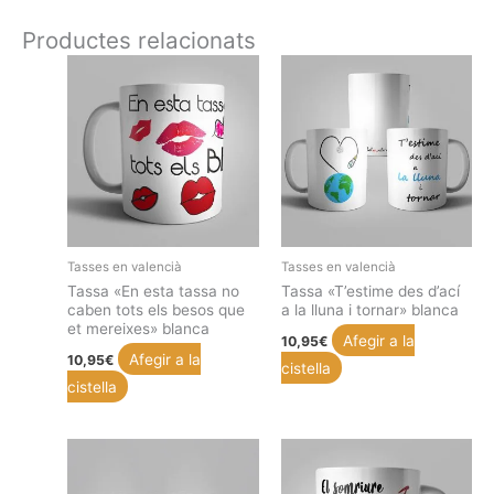
Productes relacionats
Tasses en valencià
Tasses en valencià
Tassa «En esta tassa no
Tassa «T’estime des d’ací
caben tots els besos que
a la lluna i tornar» blanca
et mereixes» blanca
Afegir a la
10,95
€
Afegir a la
10,95
€
cistella
cistella