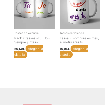
Tasses en valencià
Tasses en valencià
Pack 2 tasses «Tu i Jo –
Tassa El somriure és meu,
Sempre juntes»
el motiu eres tu
Afegir a la
Afegir a la
20,50
€
10,95
€
cistella
cistella