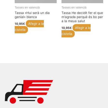
Tasses en valencià
Tasses en valencià
Tassa «Hui serà un dia
Tassa He decidit fer el que
genial» blanca
m’agrada perquè és bo per
a la meua salut
Afegir a la
10,95
€
Afegir a la
10,95
€
cistella
cistella