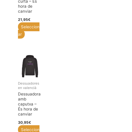
curta – És
hora de
canviar
21,95
€
Seleccion
Aquest
ar
producte
té
diverses
variants.
Les
opcions
Dessuadores
es
en valencià
poden
Dessuadora
amb
triar
caputxa –
a
És hora de
canviar
la
pàgina
30,95
€
del
Seleccion