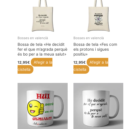
Bosses en valencià
Bosses en valencià
Bossa de tela «He decidit
Bossa de tela «Fes com
fer el que m’agrada perquè
els protons i sigues
és bo per a la meua salut»
positiu»
Afegir a la
Afegir a la
12,95
€
12,95
€
cistella
cistella