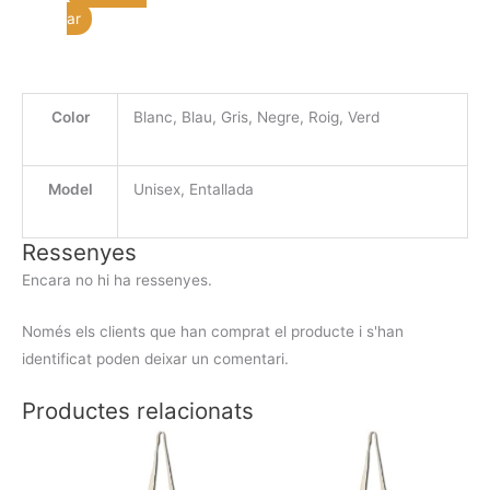
Aquest
producte
ar
producte
té
diverses
Color
Blanc, Blau, Gris, Negre, Roig, Verd
variants.
Les
opcions
Model
Unisex, Entallada
es
poden
Ressenyes
triar
Encara no hi ha ressenyes.
a
la
Només els clients que han comprat el producte i s'han
pàgina
identificat poden deixar un comentari.
del
producte
Productes relacionats