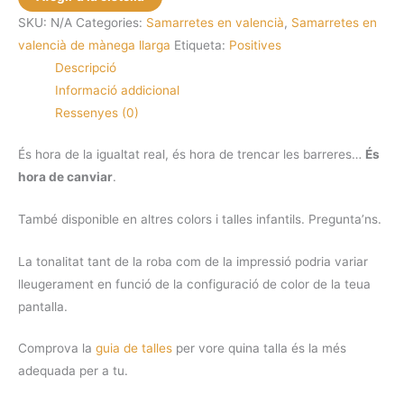
Samarreta
SKU:
N/A
Categories:
Samarretes en valencià
,
Samarretes en
de
valencià de mànega llarga
Etiqueta:
Positives
mànega
Descripció
llarga
Informació addicional
-
Ressenyes (0)
És
hora
És hora de la igualtat real, és hora de trencar les barreres…
És
de
hora de canviar
.
canviar
També disponible en altres colors i talles infantils. Pregunta’ns.
La tonalitat tant de la roba com de la impressió podria variar
lleugerament en funció de la configuració de color de la teua
pantalla.
Comprova la
guia de talles
per vore quina talla és la més
adequada per a tu.