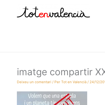
Vés
al
contingut
imatge compartir X
Deixeu un comentari
/ Per
Tot en Valencià
/
24/12/20