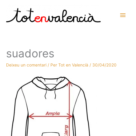
Vés
al
Men
contingut
prin
princ
suadores
Deixeu un comentari
/ Per
Tot en Valencià
/
30/04/2020