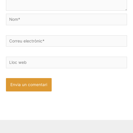
Nom*
Correu
electrònic*
Lloc
web