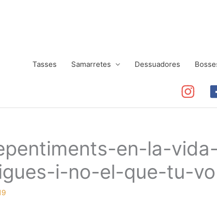
Tasses
Samarretes
Dessuadores
Bosse
epentiments-en-la-vida-
gues-i-no-el-que-tu-vo
19