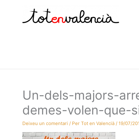
Vés
al
contingut
Un-dels-majors-arr
demes-volen-que-si
Deixeu un comentari
/ Per
Tot en Valencià
/
19/07/20