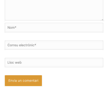
Nom*
Correu
electrònic*
Lloc
web