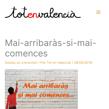
Vés
al
Men
contingut
prin
princ
Mai-arribaràs-si-mai-
comences
Deixeu un comentari
/ Per
Tot en Valencià
/
28/06/2019