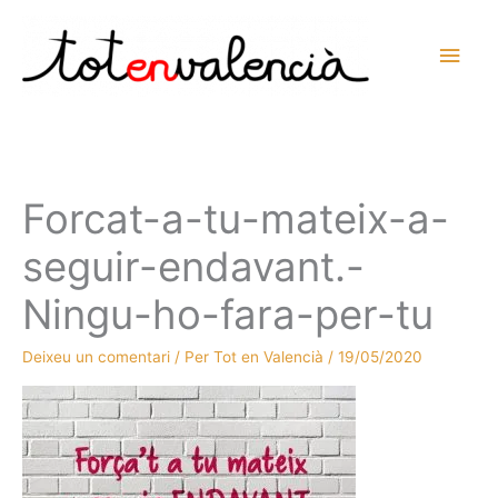
Vés
al
Men
contingut
prin
princ
Forcat-a-tu-mateix-a-
seguir-endavant.-
Ningu-ho-fara-per-tu
Deixeu un comentari
/ Per
Tot en Valencià
/
19/05/2020