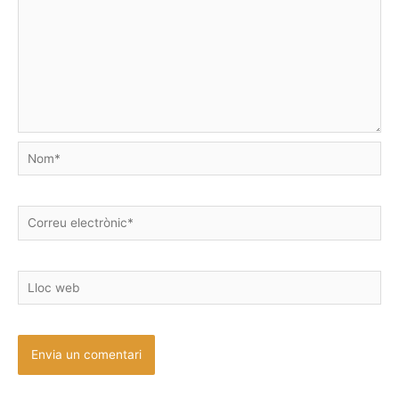
Nom*
Correu
electrònic*
Lloc
web