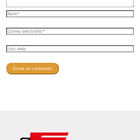
Nom*
Correu
electrònic*
Lloc
web