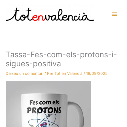
Vés
al
Men
contingut
prin
princ
Tassa-Fes-com-els-protons-i-
sigues-positiva
Deixeu un comentari
/ Per
Tot en Valencià
/
18/09/2025