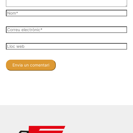
Nom*
Correu
electrònic*
Lloc
web