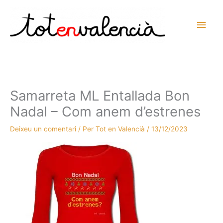
Vés
al
Men
contingut
prin
princ
Samarreta ML Entallada Bon
Nadal – Com anem d’estrenes
Deixeu un comentari
/ Per
Tot en Valencià
/
13/12/2023